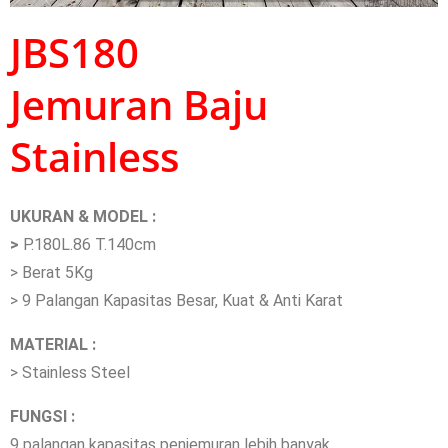
JBS180
Jemuran Baju
Stainless
UKURAN & MODEL :
>
P.180L.86 T.140cm
> Berat 5Kg
> 9 Palangan Kapasitas Besar, Kuat & Anti Karat
MATERIAL :
> Stainless Steel
FUNGSI :
9 palangan kapasitas penjemuran lebih banyak.