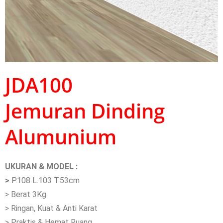
JDA100
Jemuran Dinding
Alumunium
UKURAN & MODEL :
>
P.108 L.103 T.53cm
> Berat 3Kg
> Ringan, Kuat & Anti Karat
> Praktis & Hemat Ruang