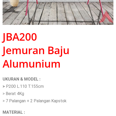
JBA200
Jemuran Baju
Alumunium
UKURAN & MODEL :
>
P.200 L.110 T.155cm
> Berat 4Kg
> 7 Palangan + 2 Palangan Kapstok
MATERIAL :