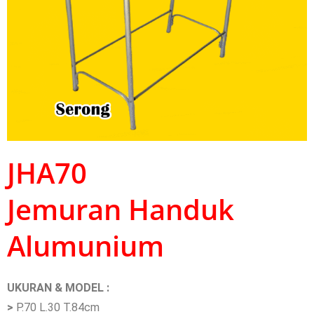
JHA70
Jemuran Handuk
Alumunium
UKURAN & MODEL :
>
P.70 L.30 T.84cm