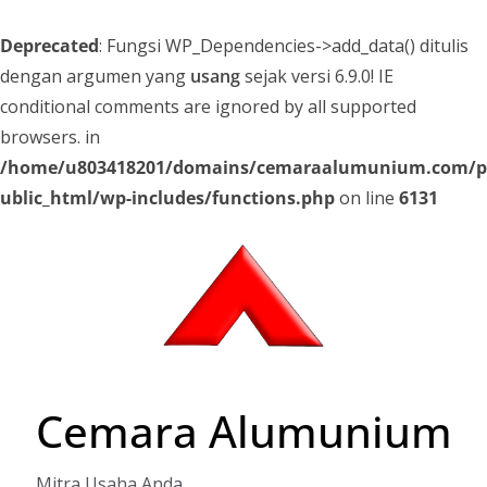
Deprecated
: Fungsi WP_Dependencies->add_data() ditulis
dengan argumen yang
usang
sejak versi 6.9.0! IE
conditional comments are ignored by all supported
browsers. in
/home/u803418201/domains/cemaraalumunium.com/p
ublic_html/wp-includes/functions.php
on line
6131
Skip
to
content
Cemara Alumunium
Mitra Usaha Anda