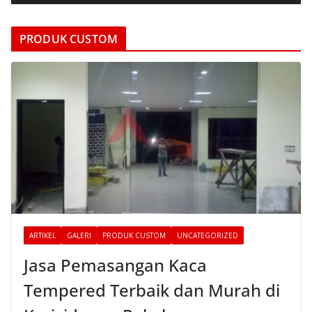
d
e
PRODUK CUSTOM
o
ARTIKEL
GALERI
PRODUK CUSTOM
UNCATEGORIZED
Jasa Pemasangan Kaca
Tempered Terbaik dan Murah di