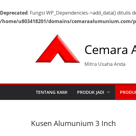
Deprecated
: Fungsi WP_Dependencies->add_data() ditulis
/home/u803418201/domains/cemaraalumunium.com/pub
Skip
to
Cemara 
content
Mitra Usaha Anda
TENTANG KAMI
PRODUK JADI
PRODU
Kusen Alumunium 3 Inch