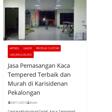
ARTIKEL
GALERI
PRODUK CUSTOM
UNCATEGORIZED
Jasa Pemasangan Kaca
Tempered Terbaik dan
Murah di Karisidenan
Pekalongan
28/11/2019
BoIm
CemaraAlumuniumTegal. Kaca Tempered