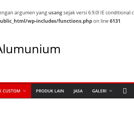
 dengan argumen yang
usang
sejak versi 6.9.0! IE conditiona
lic_html/wp-includes/functions.php
on line
6131
Alumunium
K CUSTOM
PRODUK LAIN
JASA
GALERI