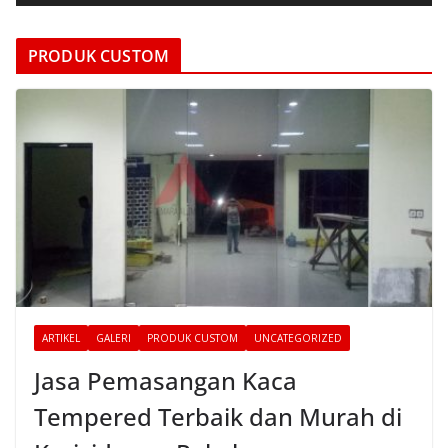
d
e
PRODUK CUSTOM
o
ARTIKEL
GALERI
PRODUK CUSTOM
UNCATEGORIZED
Jasa Pemasangan Kaca
Tempered Terbaik dan Murah di