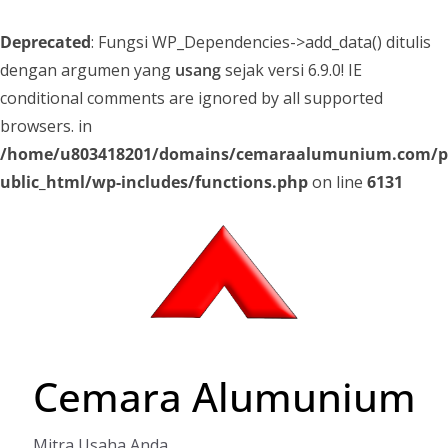
Deprecated
: Fungsi WP_Dependencies->add_data() ditulis
dengan argumen yang
usang
sejak versi 6.9.0! IE
conditional comments are ignored by all supported
browsers. in
/home/u803418201/domains/cemaraalumunium.com/p
ublic_html/wp-includes/functions.php
on line
6131
Skip
to
content
Cemara Alumunium
Mitra Usaha Anda