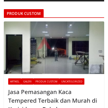
d
e
PRODUK CUSTOM
o
ARTIKEL
GALERI
PRODUK CUSTOM
UNCATEGORIZED
Jasa Pemasangan Kaca
Tempered Terbaik dan Murah di