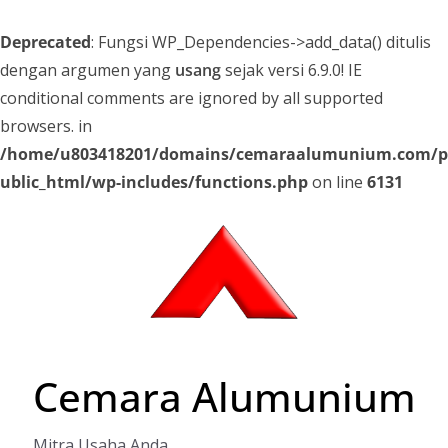
Deprecated
: Fungsi WP_Dependencies->add_data() ditulis
dengan argumen yang
usang
sejak versi 6.9.0! IE
conditional comments are ignored by all supported
browsers. in
/home/u803418201/domains/cemaraalumunium.com/p
ublic_html/wp-includes/functions.php
on line
6131
Skip
to
content
Cemara Alumunium
Mitra Usaha Anda