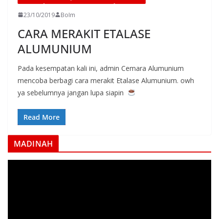
23/10/2019
BoIm
CARA MERAKIT ETALASE
ALUMUNIUM
Pada kesempatan kali ini, admin Cemara Alumunium
mencoba berbagi cara merakit Etalase Alumunium. owh
ya sebelumnya jangan lupa siapin
Read More
MADINAH
P
e
m
u
t