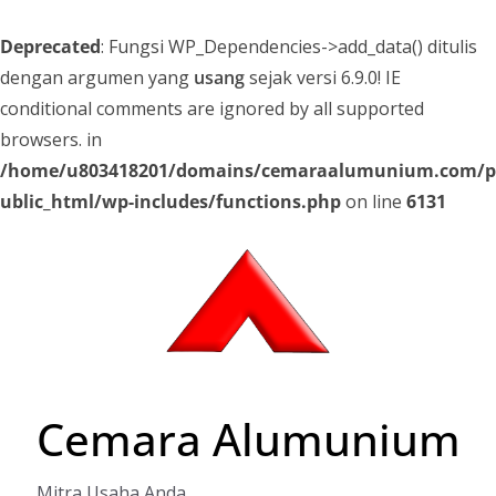
Deprecated
: Fungsi WP_Dependencies->add_data() ditulis
dengan argumen yang
usang
sejak versi 6.9.0! IE
conditional comments are ignored by all supported
browsers. in
/home/u803418201/domains/cemaraalumunium.com/p
ublic_html/wp-includes/functions.php
on line
6131
Skip
to
content
Cemara Alumunium
Mitra Usaha Anda